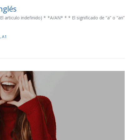
nglés
El articulo indefinido) * *A/AN* * * El significado de “a” o “an”
L A1