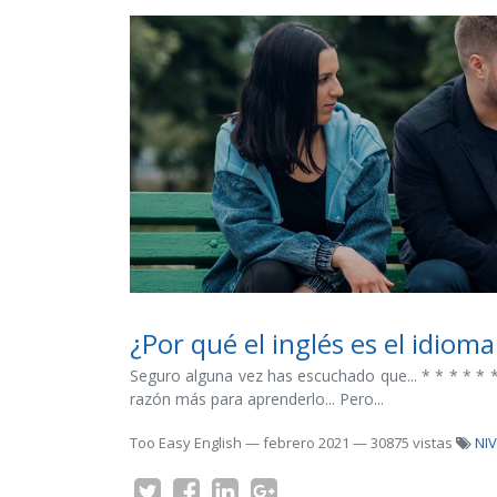
¿Por qué el inglés es el idioma
Seguro alguna vez has escuchado que... * * * * * * 
razón más para aprenderlo... Pero...
Too Easy English
—
febrero 2021
— 30875 vistas
NIV