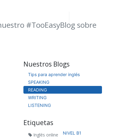
MPUS
ACTIVA TU PIN
BLOG
Registrarse
 nuestro #TooEasyBlog sobre
Nuestros Blogs
Tips para aprender inglés
SPEAKING
READING
WRITING
LISTENING
Etiquetas
NIVEL B1
Inglés online