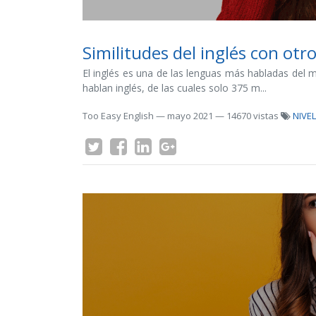
Similitudes del inglés con otr
El inglés es una de las lenguas más habladas del
hablan inglés, de las cuales solo 375 m...
Too Easy English
—
mayo 2021
— 14670 vistas
NIVEL