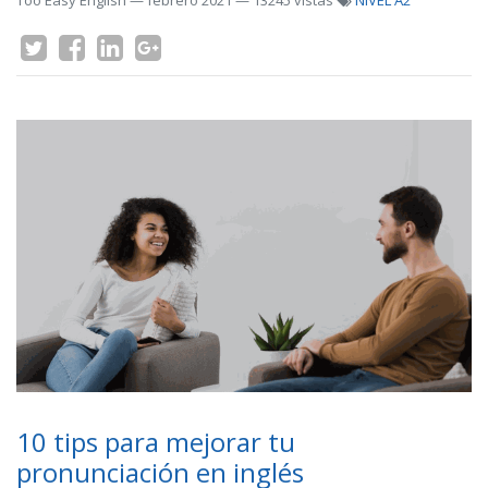
Too Easy English
—
febrero 2021
— 13245 vistas
NIVEL A2
10 tips para mejorar tu
pronunciación en inglés