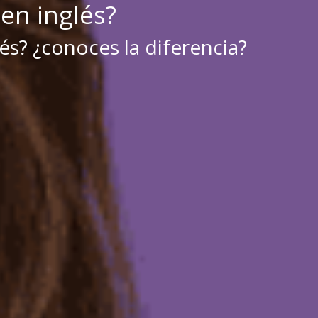
en inglés?
és? ¿conoces la diferencia?