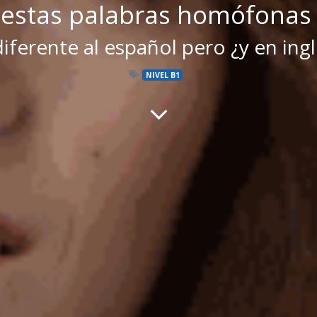
estas palabras homófonas 
ferente al español pero ¿y en ingl
NIVEL B1