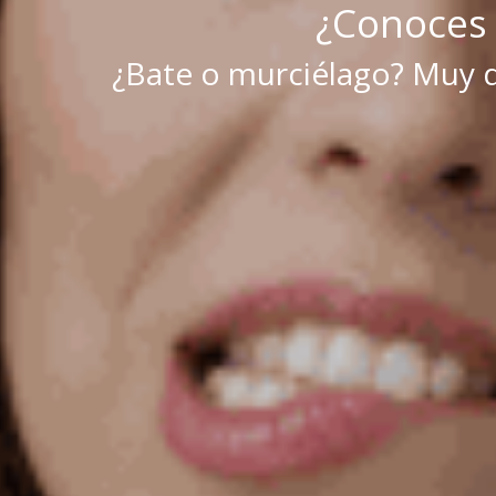
¿Conoces 
¿Bate o murciélago? Muy di