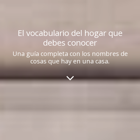
El vocabulario del hogar que
debes conocer
Una guía completa con los nombres de
cosas que hay en una casa.