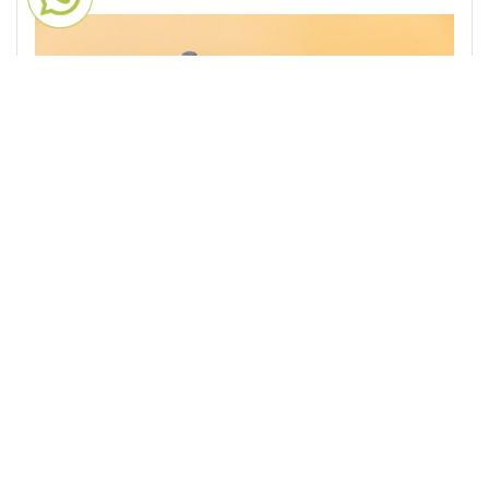
Actualmente hay muchas donde te permiten
tener conversaciones gratuitas por chat con
hablantes nativos de inglés, o personas como
tú que también están aprendiendo.